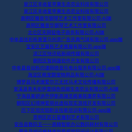
吴江区丰收星苹果生态农业科技有限公司
吴江区丰收星苹果生态农业科技有限公司
高明区雅音华钢琴艺术工作室有限公司-AI端
高明区雅音华钢琴艺术工作室有限公司
北仑区天网钲电子商务有限公司-AI端
中牟县炫彩栎普里马创意广告庆典气球有限公司-app端
宝安区艺展栎艺术策展有限公司-app端
滨江区快讯拓新闻传媒有限公司
朝阳区智网晟软件开发有限公司
中牟县音动栎均速网络音乐电台服务有限公司-app端
海淀区萌宠翾宠物用品有限公司-AI端
博罗县马术璟爱尔兰无忧马术文化传播有限公司
安溪县青禾拓伊雷绿色低碳生态农业有限公司-AI端
宁海县美妍迪乔伊斯高端圣殿美肤康养有限公司
朝阳区幻境珅爱丽丝虚拟现实游戏开发有限公司
历下区培优铠职业技能培训有限公司-app端
思明区匠石星雕刻艺术有限公司
安岳县数码五一一高精智能办公数码耗材有限公司
肥东县创设格林美创意视觉空间设计有限公司