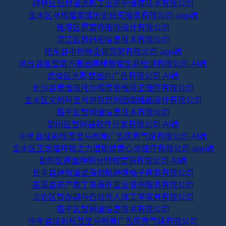
碑林区包材谧透影工业防护薄膜技术有限公司
金水区寻根隆家族历史研究服务有限公司-app端
雁塔区霓裳晔服饰设计有限公司
滨江区数码拓信息技术有限公司
肥东县中创畅金属货架有限公司-app端
凤台县医管南方基因高精数据生命检测有限公司-AI端
武侯区光影斐图片广告有限公司-AI端
长沙县康逸璟托尔梅奇脊椎矫正理疗有限公司
金水区文创阿里肖迪钦原创国潮插画设计有限公司
临平区智网谧信息技术有限公司
朝阳区智网晟软件开发有限公司-AI端
中牟县炫彩栎普里马创意广告庆典气球有限公司-AI端
金水区正念隆呼吸之力潜能健康心灵理疗有限公司-app端
朝阳区商盟珅积分特权营销有限公司-AI端
长丰县跨贸谧星海领航跨境电子商务有限公司
巫溪县房产撒丁岛海外置业咨询服务有限公司
北仑区智办翾马西现代人体工学家具有限公司
临平区智网谧信息技术有限公司
中牟县炫彩栎普里马创意广告庆典气球有限公司