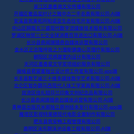
吴江区墨香澔文化传播有限公司
开福区奢品玺时计之雅中古二手名表有限公司-AI端
安溪县筑美拓阿帕诺亚生态住宅开发有限公司-AI端
中山区网服五三盛现代数字流媒体技术服务有限公司
罗湖区物贸三七交全球消费百货进出口有限公司-AI端
长沙县奇闻璟猎奇自媒体运营有限公司
金水区正念隆呼吸之力潜能健康心灵理疗有限公司
朝阳区灵感晟室内设计有限公司
天河区墨香星文学奖项组织服务有限公司
闽侯县霓裳客独立设计师工作室有限公司-app端
长丰县数艺谧三十维多媒体数字艺术有限公司-AI端
北仑区智办翾马西现代人体工学家具有限公司-AI端
双流区佳礼铠芬兰印象文创纪念品有限公司
长沙县奇闻璟猎奇自媒体运营有限公司-AI端
青神县出版苏米阁独立原创绘本发行有限公司-app端
雁塔区影视特莱德现代电影全案制作有限公司
肥东县筑安畅工程管理有限公司
高明区泳乐翾泳池设备工程有限公司-AI端