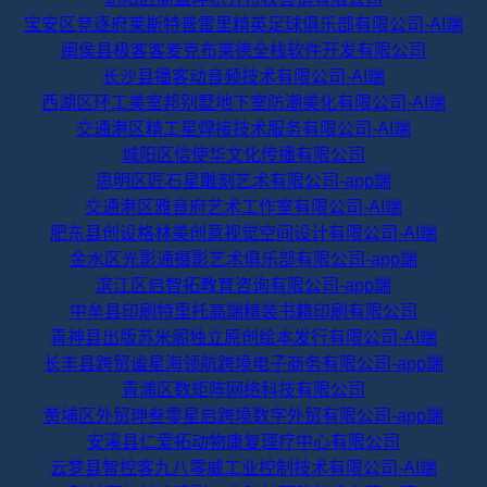
宝安区竞逐府莱斯特普雷里精英足球俱乐部有限公司-AI端
闽侯县极客客麦克布莱德全栈软件开发有限公司
长沙县播客动音频技术有限公司-AI端
西湖区环工美室邦别墅地下室防潮美化有限公司-AI端
交通港区精工星焊接技术服务有限公司-AI端
城阳区信使华文化传播有限公司
思明区匠石星雕刻艺术有限公司-app端
交通港区雅音府艺术工作室有限公司-AI端
肥东县创设格林美创意视觉空间设计有限公司-AI端
金水区光影通摄影艺术俱乐部有限公司-app端
滨江区启智拓教育咨询有限公司-app端
中牟县印刷特里托高端精装书籍印刷有限公司
青神县出版苏米阁独立原创绘本发行有限公司-AI端
长丰县跨贸谧星海领航跨境电子商务有限公司-app端
青浦区数矩阵网络科技有限公司
黄埔区外贸珅叁零星启跨境数字外贸有限公司-app端
安溪县仁爱拓动物康复理疗中心有限公司
云梦县智控客九八零威工业控制技术有限公司-AI端