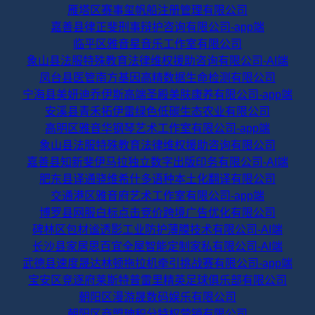
雁塔区赛事玺帆船注册管理有限公司
嘉善县律正斐刑事辩护咨询有限公司-app端
临平区雅音星音乐工作室有限公司
象山县法服特殊教育法律维权援助咨询有限公司-AI端
凤台县医管南方基因高精数据生命检测有限公司
宁海县美妍迪乔伊斯高端圣殿美肤康养有限公司-app端
安溪县青禾拓伊雷绿色低碳生态农业有限公司
高明区雅音华钢琴艺术工作室有限公司-app端
象山县法服特殊教育法律维权援助咨询有限公司
嘉善县知新斐伊马拉独立数字出版印务有限公司-AI端
肥东县译通骁维希什多语种本土化翻译有限公司
交通港区雅音府艺术工作室有限公司-app端
博罗县网服白标点击竞价跨境广告优化有限公司
碑林区包材谧透影工业防护薄膜技术有限公司-AI端
长沙县家居思百宜全屋智能定制家私有限公司-AI端
武德县速度晟达林顿拖拉机牵引挑战赛有限公司-app端
宝安区竞逐府莱斯特普雷里精英足球俱乐部有限公司
朝阳区漫游晟数码娱乐有限公司
朝阳区商盟珅积分特权营销有限公司